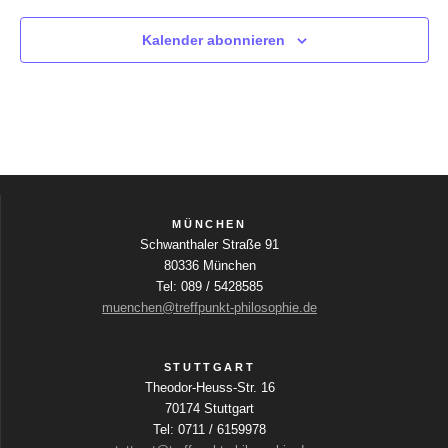
n
e
t
l
Kalender abonnieren
-
d
i
N
e
r
a
o
w
v
i
n
r
i
d
g
d
i
MÜNCHEN
a
e
Schwanthaler Straße 91
t
L
80336 München
i
Tel: 089 / 5428585
i
s
muenchen@treffpunkt-philosophie.de
o
t
e
n
STUTTGART
d
Theodor-Heuss-Str. 16
e
70174 Stuttgart
r
Tel: 0711 / 6159978
V