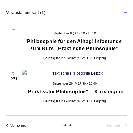
h
n
a
Kostenlos
d
Veranstaltungsort
(1)
l
t
e
F
DI.
r
i
t
8
e
F
l
September 8 @ 17:30
-
18:30
u
o
t
Philosophie für den Alltag! Infostunde
n
r
n
e
zum Kurs „Praktische Philosophie“
m
r
g
-
u
ö
Leipzig
Käthe-Kollwitz-Str. 113, Leipzig
l
A
f
N
a
f
n
DI.
r
n
29
a
-
s
September 29 @ 17:30
-
20:00
e
E
n
i
„Praktische Philosophie“ – Kursbeginn
v
i
n
c
Leipzig
Käthe-Kollwitz-Str. 113, Leipzig
i
g
h
a
g
b
t
e
Heute
Nächste
Veranstaltungen
Vorherige
e
a
f
Veransta