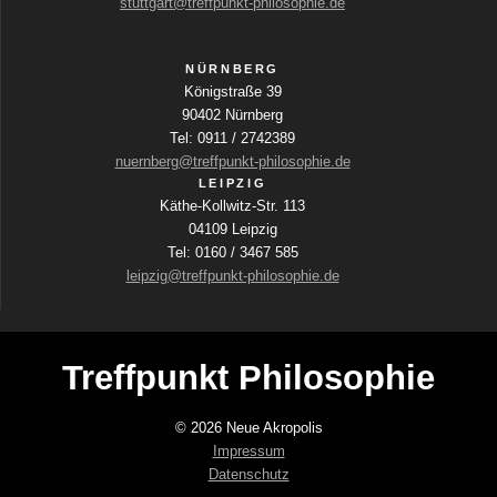
stuttgart@treffpunkt-philosophie.de
e
r
a
NÜRNBERG
n
Königstraße 39
s
90402 Nürnberg
t
Tel: 0911 / 2742389
a
nuernberg@treffpunkt-philosophie.de
l
LEIPZIG
t
Käthe-Kollwitz-Str. 113
u
04109 Leipzig
n
Tel: 0160 / 3467 585
g
leipzig@treffpunkt-philosophie.de
e
n
m
i
Treffpunkt Philosophie
t
d
e
© 2026 Neue Akropolis
n
Impressum
g
Datenschutz
e