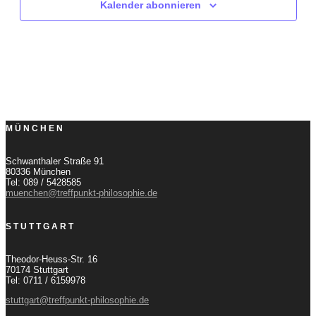
Kalender abonnieren
MÜNCHEN
Schwanthaler Straße 91
80336 München
Tel: 089 / 5428585
muenchen@treffpunkt-philosophie.de
STUTTGART
Theodor-Heuss-Str. 16
70174 Stuttgart
Tel: 0711 / 6159978
stuttgart@treffpunkt-philosophie.de