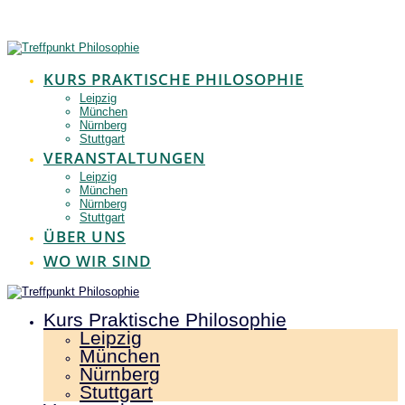
Zum
Inhalt
springen
KURS PRAKTISCHE PHILOSOPHIE
Leipzig
München
Nürnberg
Stuttgart
VERANSTALTUNGEN
Leipzig
München
Nürnberg
Stuttgart
ÜBER UNS
WO WIR SIND
Kurs Praktische Philosophie
Leipzig
München
Nürnberg
Stuttgart