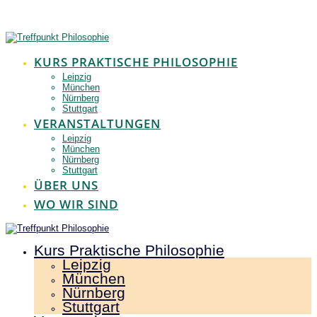
Zum
Inhalt
springen
KURS PRAKTISCHE PHILOSOPHIE
Leipzig
München
Nürnberg
Stuttgart
VERANSTALTUNGEN
Leipzig
München
Nürnberg
Stuttgart
ÜBER UNS
WO WIR SIND
Kurs Praktische Philosophie
Leipzig
München
Nürnberg
Stuttgart