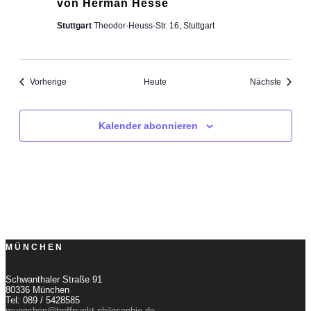
von Herman Hesse
Stuttgart
Theodor-Heuss-Str. 16, Stuttgart
Veranstaltungen
Veranst
Vorherige
Heute
Nächste
Kalender abonnieren
MÜNCHEN
Schwanthaler Straße 91
80336 München
Tel: 089 / 5428585
muenchen@treffpunkt-philosophie.de