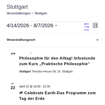
Stuttgart
Veranstaltungen
Stuttgart
Veranstaltungen
4/14/2026
 - 
8/7/2026
Ansic
Vera
Liste
Filter
Datum
Verbergen
Ansi
wählen.
Das
Filter
Navig
April 2026
Ändern
Veranstaltungsort
der
Navi
Filter
Formular-
Eingabefelder
DI.
öffne
April 14 @ 18:00
-
19:00
wird
14
die
Philosophie für den Alltag! Infostunde
Liste
der
zum Kurs „Praktische Philosophie“
Veranstaltungen
mit
Stuttgart
Theodor-Heuss-Str. 16, Stuttgart
den
gefilterten
Ergebnissen
aktualisieren
MI.
April 22 @ 16:00
-
22:30
22
🌱 Celebrate Earth-Das Programm zum
Tag der Erde