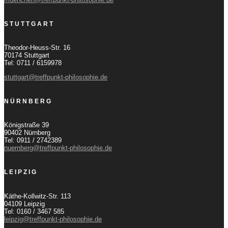
STUTTGART
Theodor-Heuss-Str. 16
70174 Stuttgart
Tel: 0711 / 6159978
stuttgart@treffpunkt-philosophie.de
NÜRNBERG
Königstraße 39
90402 Nürnberg
Tel: 0911 / 2742389
nuernberg@treffpunkt-philosophie.de
LEIPZIG
Käthe-Kollwitz-Str. 113
04109 Leipzig
Tel: 0160 / 3467 585
leipzig@treffpunkt-philosophie.de