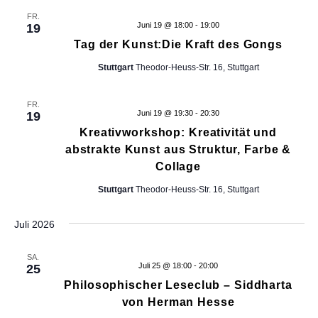
e
FR.
r
Juni 19 @ 18:00
-
19:00
19
a
Tag der Kunst:Die Kraft des Gongs
n
s
Stuttgart
Theodor-Heuss-Str. 16, Stuttgart
t
a
FR.
l
Juni 19 @ 19:30
-
20:30
19
t
Kreativworkshop: Kreativität und
u
abstrakte Kunst aus Struktur, Farbe &
n
Collage
g
e
Stuttgart
Theodor-Heuss-Str. 16, Stuttgart
n
m
Juli 2026
i
t
d
SA.
Juli 25 @ 18:00
-
20:00
25
e
Philosophischer Leseclub – Siddharta
n
von Herman Hesse
g
e