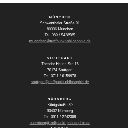
k
t
u
MÜNCHEN
a
Schwanthaler Straße 91
l
80336 München
i
Tel: 089 / 5428585
s
muenchen@treffpunkt-philosophie.de
i
e
r
STUTTGART
e
Theodor-Heuss-Str. 16
n
70174 Stuttgart
Tel: 0711 / 6159978
stuttgart@treffpunkt-philosophie.de
NÜRNBERG
Königstraße 39
90402 Nürnberg
Tel: 0911 / 2742389
nuernberg@treffpunkt-philosophie.de