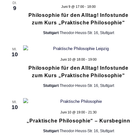
DI.
n
e
Juni 9 @ 17:00
-
18:00
9
t
l
-
Philosophie für den Alltag! Infostunde
d
zum Kurs „Praktische Philosophie“
i
N
e
r
Stuttgart
Theodor-Heuss-Str. 16, Stuttgart
a
o
w
v
i
MI.
n
r
i
10
d
Juni 10 @ 18:00
-
19:00
g
d
Philosophie für den Alltag! Infostunde
i
a
zum Kurs „Praktische Philosophie“
e
t
L
Stuttgart
Theodor-Heuss-Str. 16, Stuttgart
i
i
s
o
MI.
t
10
e
n
Juni 10 @ 19:00
-
21:30
d
„Praktische Philosophie“ – Kursbeginn
e
r
Stuttgart
Theodor-Heuss-Str. 16, Stuttgart
V