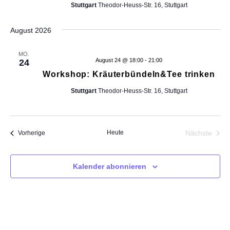
Stuttgart
Theodor-Heuss-Str. 16, Stuttgart
f
i
August 2026
l
t
e
MO.
August 24 @ 18:00
-
21:00
24
r
Workshop: Kräuterbündeln&Tee trinken
t
e
Stuttgart
Theodor-Heuss-Str. 16, Stuttgart
n
E
r
g
Heute
Nächste
Veranstaltungen
Vorherige
e
Veransta
b
n
Kalender abonnieren
i
s
s
e
n
a