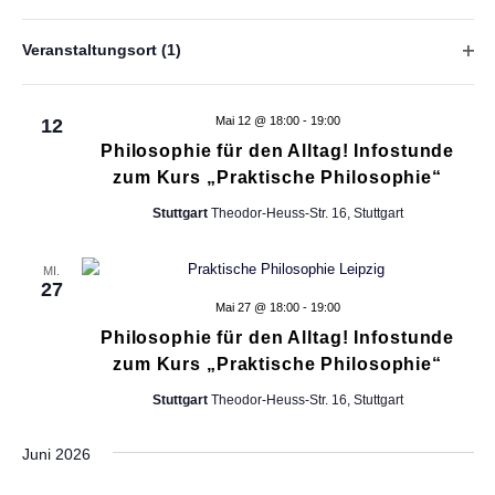
Stuttgart
Theodor-Heuss-Str. 16, Stuttgart
h
n
a
d
Veranstaltungsort
(1)
Mai 2026
l
t
e
F
r
i
t
DI.
e
F
l
Mai 12 @ 18:00
-
19:00
12
u
o
t
Philosophie für den Alltag! Infostunde
n
r
n
e
zum Kurs „Praktische Philosophie“
m
r
g
-
u
Stuttgart
Theodor-Heuss-Str. 16, Stuttgart
ö
l
A
f
N
a
f
n
MI.
r
27
n
a
-
s
Mai 27 @ 18:00
-
19:00
e
E
Philosophie für den Alltag! Infostunde
i
n
v
i
zum Kurs „Praktische Philosophie“
n
c
i
g
Stuttgart
Theodor-Heuss-Str. 16, Stuttgart
h
a
g
b
t
Juni 2026
e
e
a
f