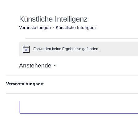
Künstliche Intelligenz
Veranstaltungen
Künstliche Intelligenz
Veranstaltungen
Es wurden keine Ergebnisse gefunden.
Hinweis
Anstehende
Datum
F
D
wählen.
Veranstaltungsort
a
Veranstaltungen
i
Vorherige
s
l
Ä
t
n
e
d
r
e
r
n