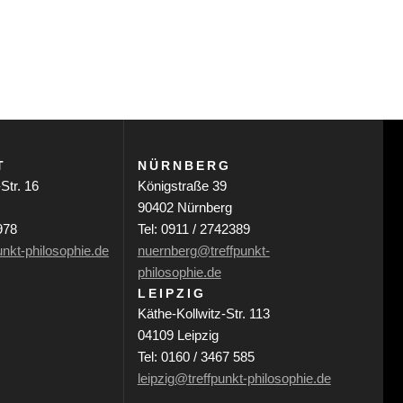
T
NÜRNBERG
Str. 16
Königstraße 39
90402 Nürnberg
978
Tel: 0911 / 2742389
unkt-philosophie.de
nuernberg@treffpunkt-
philosophie.de
LEIPZIG
Käthe-Kollwitz-Str. 113
04109 Leipzig
Tel: 0160 / 3467 585
leipzig@treffpunkt-philosophie.de