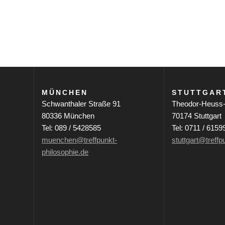
d
e
r
F
o
r
m
MÜNCHEN
STUTTGAR
u
Schwanthaler Straße 91
Theodor-Heuss-
l
80336 München
70174 Stuttgart
a
Tel: 089 / 5428585
Tel: 0711 / 6159
r
muenchen@treffpunkt-
stuttgart@treffp
-
philosophie.de
E
i
n
g
a
b