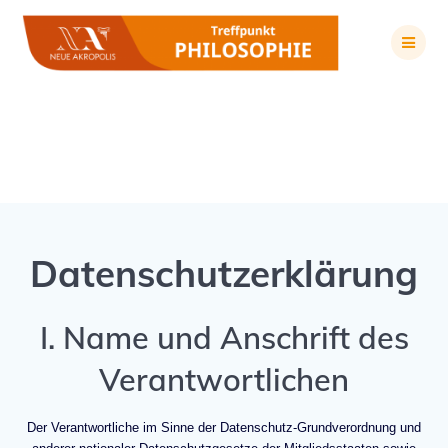
Zum
Inhalt
springen
Datenschutz
Datenschutzerklärung
I. Name und Anschrift des
Verantwortlichen
Der Verantwortliche im Sinne der Datenschutz-Grundverordnung und