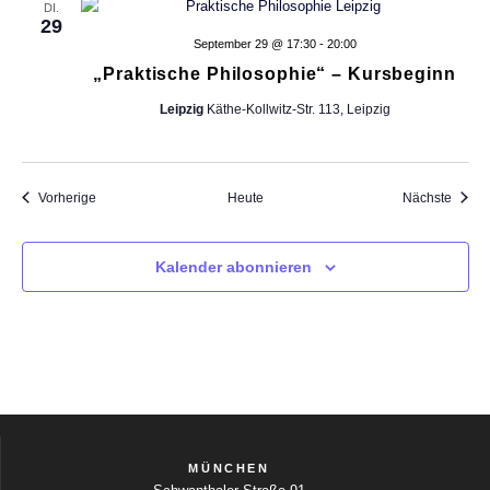
e
DI.
29
f
September 29 @ 17:30
-
20:00
i
l
„Praktische Philosophie“ – Kursbeginn
t
Leipzig
Käthe-Kollwitz-Str. 113, Leipzig
e
r
t
e
Veranstaltungen
Veran
Vorherige
Heute
Nächste
n
E
r
Kalender abonnieren
g
e
b
n
i
s
s
e
n
MÜNCHEN
a