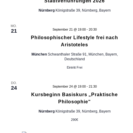
Stadtverführungen 2026
e
r
Nürnberg
Königstraße 39, Nürnberg, Bayern
a
n
MO.
s
September 21 @ 19:00
-
20:30
21
t
Philosophischer Lifestyle frei nach
a
Aristoteles
l
t
München
Schwanthaler Straße 91, München, Bayern,
u
Deutschland
n
Eintritt Frei
g
e
DO.
n
September 24 @ 19:00
-
21:30
24
m
Kursbeginn Basiskurs „Praktische
i
Philosophie“
t
d
Nürnberg
Königstraße 39, Nürnberg, Bayern
e
290€
n
g