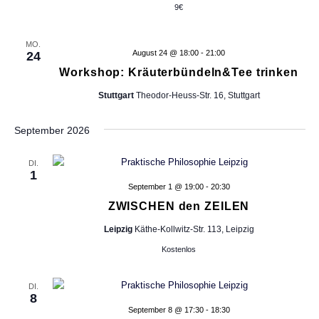
t
r
r
9€
h
n
ö
a
d
f
l
t
MO.
e
f
August 24 @ 18:00
-
21:00
24
r
t
n
Workshop: Kräuterbündeln&Tee trinken
e
F
e
u
o
Stuttgart
Theodor-Heuss-Str. 16, Stuttgart
n
n
r
n
m
September 2026
g
-
u
l
A
DI.
N
a
1
n
r
September 1 @ 19:00
-
20:30
a
-
s
ZWISCHEN den ZEILEN
E
i
v
i
Leipzig
Käthe-Kollwitz-Str. 113, Leipzig
c
n
Kostenlos
i
g
h
a
g
t
b
DI.
8
e
e
September 8 @ 17:30
-
18:30
f