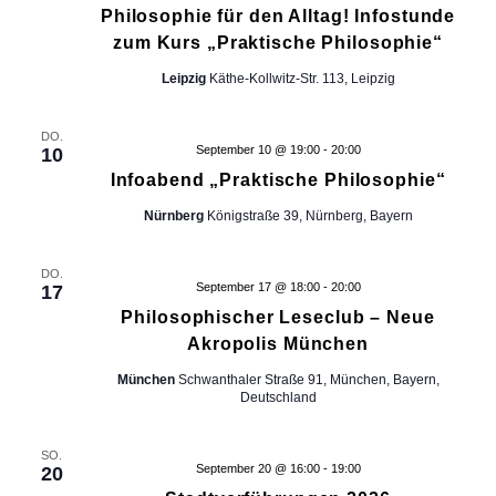
a
Philosophie für den Alltag! Infostunde
n
e
t
zum Kurs „Praktische Philosophie“
l
-
d
Leipzig
Käthe-Kollwitz-Str. 113, Leipzig
i
N
e
r
a
o
w
DO.
September 10 @ 19:00
-
20:00
10
v
i
n
Infoabend „Praktische Philosophie“
r
i
d
Nürnberg
Königstraße 39, Nürnberg, Bayern
g
d
i
a
e
DO.
September 17 @ 18:00
-
20:00
17
t
L
Philosophischer Leseclub – Neue
i
i
Akropolis München
s
o
t
München
Schwanthaler Straße 91, München, Bayern,
e
n
Deutschland
d
e
SO.
r
September 20 @ 16:00
-
19:00
20
V