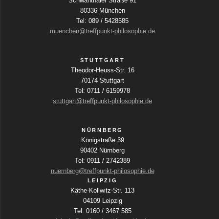
Schwanthaler Straße 91
k
80336 München
t
Tel: 089 / 5428585
u
muenchen@treffpunkt-philosophie.de
a
l
i
STUTTGART
s
Theodor-Heuss-Str. 16
i
70174 Stuttgart
e
Tel: 0711 / 6159978
r
stuttgart@treffpunkt-philosophie.de
e
n
NÜRNBERG
Königstraße 39
90402 Nürnberg
Tel: 0911 / 2742389
nuernberg@treffpunkt-philosophie.de
LEIPZIG
Käthe-Kollwitz-Str. 113
04109 Leipzig
Tel: 0160 / 3467 585