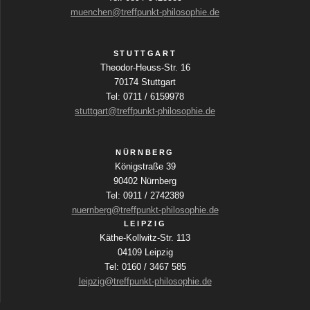
a
n
e
muenchen@treffpunkt-philosophie.de
t
l
n
-
d
i
N
e
s
STUTTGART
r
Theodor-Heuss-Str. 16
a
o
w
70174 Stuttgart
t
v
i
Tel: 0711 / 6159978
n
r
stuttgart@treffpunkt-philosophie.de
a
i
d
g
d
l
NÜRNBERG
i
a
Königstraße 39
e
t
t
90402 Nürnberg
L
Tel: 0911 / 2742389
i
u
i
nuernberg@treffpunkt-philosophie.de
s
o
LEIPZIG
t
n
Käthe-Kollwitz-Str. 113
e
n
04109 Leipzig
d
g
Tel: 0160 / 3467 585
e
leipzig@treffpunkt-philosophie.de
r
e
V