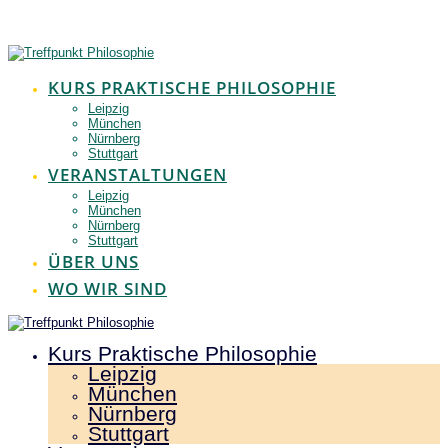
Zum
Inhalt
springen
KURS PRAKTISCHE PHILOSOPHIE
Leipzig
München
Nürnberg
Stuttgart
VERANSTALTUNGEN
Leipzig
München
Nürnberg
Stuttgart
ÜBER UNS
WO WIR SIND
Kurs Praktische Philosophie
Leipzig
München
Nürnberg
Stuttgart