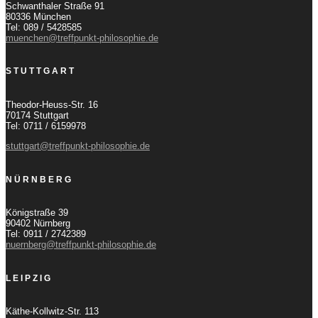
Schwanthaler Straße 91
80336 München
Tel: 089 / 5428585
muenchen@treffpunkt-philosophie.de
STUTTGART
Theodor-Heuss-Str. 16
70174 Stuttgart
Tel: 0711 / 6159978
stuttgart@treffpunkt-philosophie.de
NÜRNBERG
Königstraße 39
90402 Nürnberg
Tel: 0911 / 2742389
nuernberg@treffpunkt-philosophie.de
LEIPZIG
Käthe-Kollwitz-Str. 113