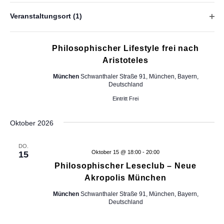
Deutschland
h
n
a
d
Veranstaltungsort
(1)
l
t
e
F
MO.
r
September 21 @ 19:00
-
20:30
21
i
t
e
F
Philosophischer Lifestyle frei nach
l
u
o
t
Aristoteles
n
r
n
e
München
Schwanthaler Straße 91, München, Bayern,
m
r
g
Deutschland
-
u
ö
l
Eintritt Frei
A
f
N
a
f
n
r
Oktober 2026
n
a
-
s
e
E
i
DO.
n
v
i
Oktober 15 @ 18:00
-
20:00
15
n
c
Philosophischer Leseclub – Neue
i
g
Akropolis München
h
a
g
b
t
München
Schwanthaler Straße 91, München, Bayern,
Deutschland
e
e
a
f