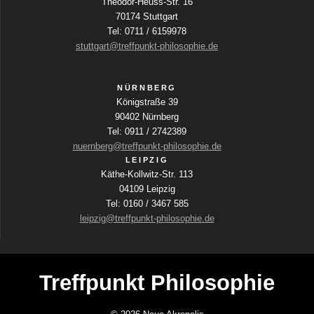
Theodor-Heuss-Str. 16
r
70174 Stuttgart
a
Tel: 0711 / 6159978
n
stuttgart@treffpunkt-philosophie.de
s
t
a
NÜRNBERG
l
Königstraße 39
t
90402 Nürnberg
u
Tel: 0911 / 2742389
n
nuernberg@treffpunkt-philosophie.de
g
LEIPZIG
e
Käthe-Kollwitz-Str. 113
n
04109 Leipzig
m
Tel: 0160 / 3467 585
i
leipzig@treffpunkt-philosophie.de
t
d
e
n
Treffpunkt Philosophie
g
e