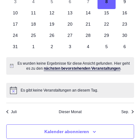
0
0
0
0
0
0
0
3
4
5
6
7
8
9
n
i
l
Veranstaltungen
Veranstaltungen
Veranstaltungen
Veranstaltungen
Veranstaltungen
Veranstaltung
Verans
0
0
0
0
0
0
0
10
11
12
13
14
15
16
s
c
e
Veranstaltungen
Veranstaltungen
Veranstaltungen
Veranstaltungen
Veranstaltungen
Veranstaltungen
Veranst
0
0
0
0
0
0
0
17
18
19
20
21
22
23
t
Veranstaltungen
Veranstaltungen
Veranstaltungen
Veranstaltungen
Veranstaltungen
Veranstaltungen
Veranst
h
n
a
0
0
0
0
0
0
0
24
25
26
27
28
29
30
Veranstaltungen
Veranstaltungen
Veranstaltungen
Veranstaltungen
Veranstaltungen
Veranstaltungen
Veranst
l
t
d
0
0
0
0
0
0
0
31
1
2
3
4
5
6
Veranstaltungen
Veranstaltungen
Veranstaltungen
Veranstaltungen
Veranstaltungen
Veranstaltunge
Verans
t
e
e
u
Es wurden keine Ergebnisse für diese Ansicht gefunden. Hier geht
Hinweis
es zu den
nächsten bevorstehenden Veranstaltungen
.
n
r
n
g
-
v
Es gibt keine Veranstaltungen an diesem Tag.
A
Hinweis
N
o
n
a
n
s
Juli
Dieser Monat
Sep.
i
v
V
c
Kalender abonnieren
i