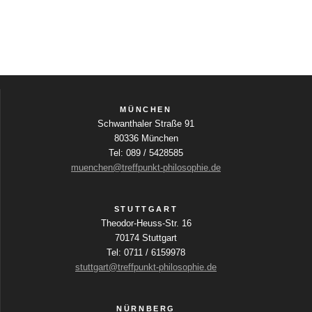
e
h
g
t
r
e
a
a
n
t
n
-
i
N
MÜNCHEN
s
Schwanthaler Straße 91
a
o
80336 München
t
v
Tel: 089 / 5428585
n
muenchen@treffpunkt-philosophie.de
a
i
g
l
STUTTGART
a
Theodor-Heuss-Str. 16
t
70174 Stuttgart
t
Tel: 0711 / 6159978
u
i
stuttgart@treffpunkt-philosophie.de
o
n
n
NÜRNBERG