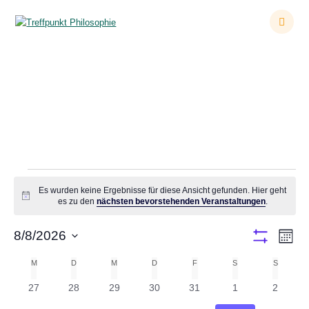
Zum
Inhalt
springen
Veranstaltungen
Veranstaltungen
Es wurden keine Ergebnisse für diese Ansicht gefunden. Hier geht
Hinweis
es zu den
nächsten bevorstehenden Veranstaltungen
.
A
8/8/2026
V
Monat
Filter
Datum
e
Anzeigen
n
M
MONTAG
D
DIENSTAG
M
MITTWOCH
D
DONNERSTAG
F
FREITAG
S
SAMSTAG
S
SONNT
K
wählen.
r
0
0
0
0
0
0
0
27
28
29
30
31
1
2
s
a
a
Veranstaltungen
Veranstaltungen
Veranstaltungen
Veranstaltungen
Veranstaltungen
Veranstaltunge
Verans