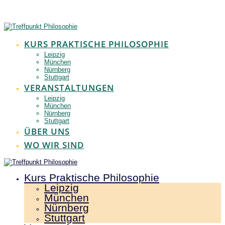
Zum
Inhalt
springen
KURS PRAKTISCHE PHILOSOPHIE
Leipzig
München
Nürnberg
Stuttgart
VERANSTALTUNGEN
Leipzig
München
Nürnberg
Stuttgart
ÜBER UNS
WO WIR SIND
Kurs Praktische Philosophie
Leipzig
München
Nürnberg
Stuttgart