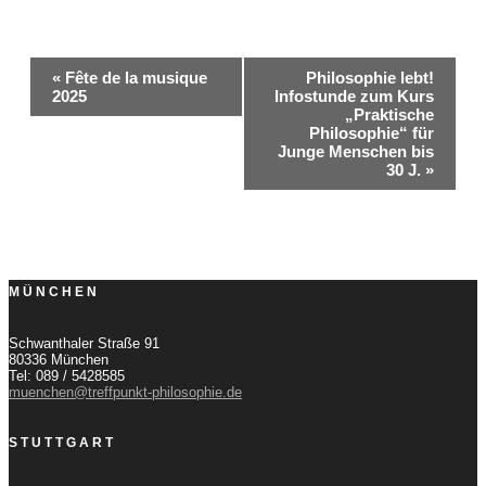
Veranstaltung-
«
Fête de la musique
Philosophie lebt!
2025
Infostunde zum Kurs
Navigation
„Praktische
Philosophie“ für
Junge Menschen bis
30 J.
»
MÜNCHEN
Schwanthaler Straße 91
80336 München
Tel: 089 / 5428585
muenchen@treffpunkt-philosophie.de
STUTTGART