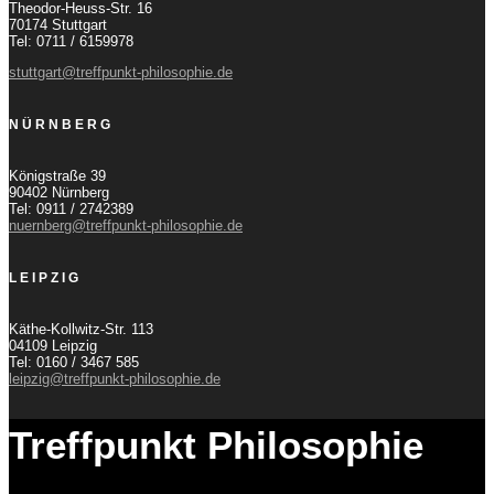
Theodor-Heuss-Str. 16
70174 Stuttgart
Tel: 0711 / 6159978
stuttgart@treffpunkt-philosophie.de
NÜRNBERG
Königstraße 39
90402 Nürnberg
Tel: 0911 / 2742389
nuernberg@treffpunkt-philosophie.de
LEIPZIG
Käthe-Kollwitz-Str. 113
04109 Leipzig
Tel: 0160 / 3467 585
leipzig@treffpunkt-philosophie.de
Treffpunkt Philosophie