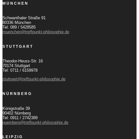
MÜNCHEN
Schwanthaler Straße 91
80336 München
Tel: 089 / 5428585
muenchen@treffpunkt-philosophie.de
STUTTGART
Theodor-Heuss-Str. 16
70174 Stuttgart
Tel: 0711 / 6159978
stuttgart@treffpunkt-philosophie.de
NÜRNBERG
Königstraße 39
90402 Nürnberg
Tel: 0911 / 2742389
nuernberg@treffpunkt-philosophie.de
LEIPZIG