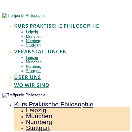
Zum
Inhalt
springen
KURS PRAKTISCHE PHILOSOPHIE
Leipzig
München
Nürnberg
Stuttgart
VERANSTALTUNGEN
Leipzig
München
Nürnberg
Stuttgart
ÜBER UNS
WO WIR SIND
Kurs Praktische Philosophie
Leipzig
München
Nürnberg
Stuttgart