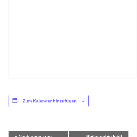
Zum Kalender hinzufügen
Veranstaltung-
«
Nach oben zum
Philosophie lebt!