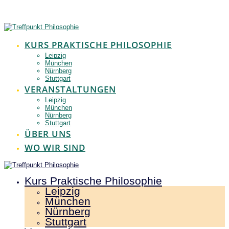
Zum
Inhalt
springen
KURS PRAKTISCHE PHILOSOPHIE
Leipzig
München
Nürnberg
Stuttgart
VERANSTALTUNGEN
Leipzig
München
Nürnberg
Stuttgart
ÜBER UNS
WO WIR SIND
Kurs Praktische Philosophie
Leipzig
München
Nürnberg
Stuttgart