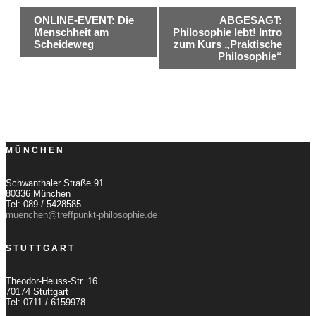
Veranstaltung-
ONLINE-EVENT: Die
ABGESAGT:
Menschheit am
Philosophie lebt! Intro
Navigation
Scheideweg
zum Kurs „Praktische
Philosophie“
MÜNCHEN
Schwanthaler Straße 91
80336 München
Tel: 089 / 5428585
muenchen@treffpunkt-philosophie.de
STUTTGART
Theodor-Heuss-Str. 16
70174 Stuttgart
Tel: 0711 / 6159978