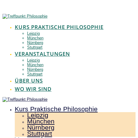
Zum
Inhalt
springen
KURS PRAKTISCHE PHILOSOPHIE
Leipzig
München
Nürnberg
Stuttgart
VERANSTALTUNGEN
Leipzig
München
Nürnberg
Stuttgart
ÜBER UNS
WO WIR SIND
Kurs Praktische Philosophie
Leipzig
München
Nürnberg
Stuttgart