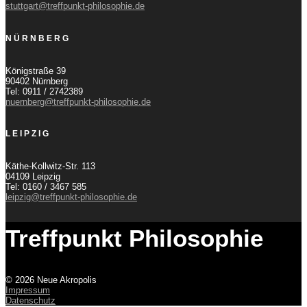
stuttgart@treffpunkt-philosophie.de
NÜRNBERG
Königstraße 39
90402 Nürnberg
Tel: 0911 / 2742389
nuernberg@treffpunkt-philosophie.de
LEIPZIG
Käthe-Kollwitz-Str. 113
04109 Leipzig
Tel: 0160 / 3467 585
leipzig@treffpunkt-philosophie.de
Treffpunkt Philosophie
© 2026 Neue Akropolis
Impressum
Datenschutz