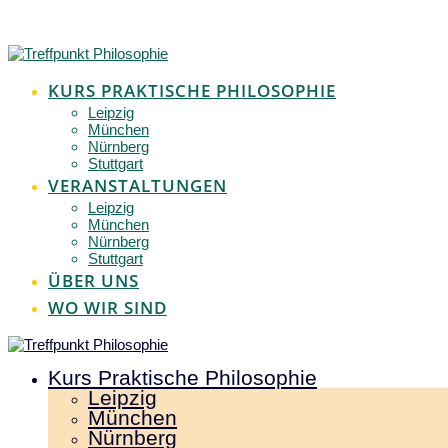
Zum
Inhalt
springen
KURS PRAKTISCHE PHILOSOPHIE
Leipzig
München
Nürnberg
Stuttgart
VERANSTALTUNGEN
Leipzig
München
Nürnberg
Stuttgart
ÜBER UNS
WO WIR SIND
Kurs Praktische Philosophie
Leipzig
München
Nürnberg