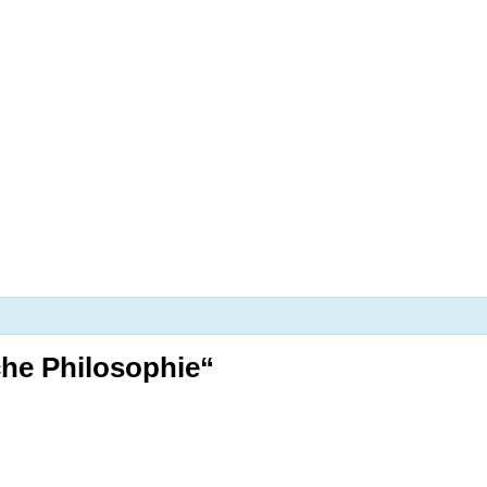
tunde zum Kurs „Praktische Philos
che Philosophie“