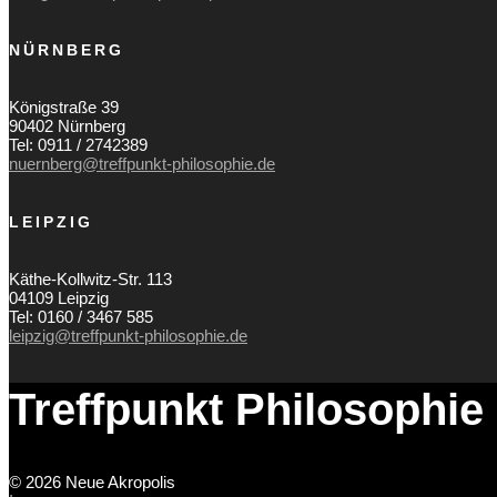
NÜRNBERG
Königstraße 39
90402 Nürnberg
Tel: 0911 / 2742389
nuernberg@treffpunkt-philosophie.de
LEIPZIG
Käthe-Kollwitz-Str. 113
04109 Leipzig
Tel: 0160 / 3467 585
leipzig@treffpunkt-philosophie.de
Treffpunkt Philosophie
© 2026 Neue Akropolis