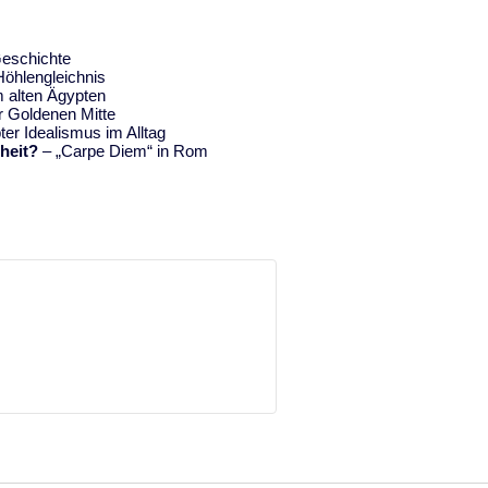
Geschichte
Höhlengleichnis
im alten Ägypten
r Goldenen Mitte
er Idealismus im Alltag
heit?
– „Carpe Diem“ in Rom