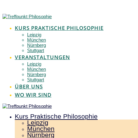
Zum
Inhalt
springen
KURS PRAKTISCHE PHILOSOPHIE
Leipzig
München
Nürnberg
Stuttgart
VERANSTALTUNGEN
Leipzig
München
Nürnberg
Stuttgart
ÜBER UNS
WO WIR SIND
Kurs Praktische Philosophie
Leipzig
München
Nürnberg