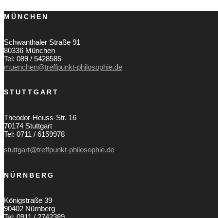
MÜNCHEN
Schwanthaler Straße 91
80336 München
Tel: 089 / 5428585
muenchen@treffpunkt-philosophie.de
STUTTGART
Theodor-Heuss-Str. 16
70174 Stuttgart
Tel: 0711 / 6159978
stuttgart@treffpunkt-philosophie.de
NÜRNBERG
Königstraße 39
90402 Nürnberg
Tel: 0911 / 2742389