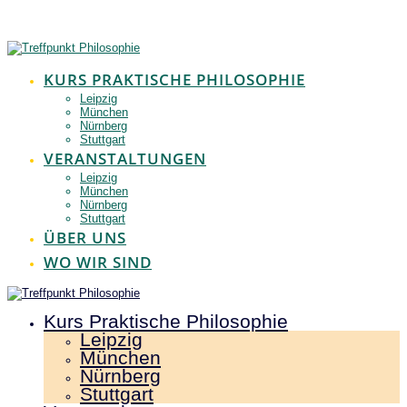
Zum
Inhalt
springen
KURS PRAKTISCHE PHILOSOPHIE
Leipzig
München
Nürnberg
Stuttgart
VERANSTALTUNGEN
Leipzig
München
Nürnberg
Stuttgart
ÜBER UNS
WO WIR SIND
Kurs Praktische Philosophie
Leipzig
München
Nürnberg
Stuttgart