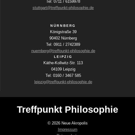
Tel: 0711 / 6159978
-
stuttgart@treffpunkt-philosophie.de
N
a
NÜRNBERG
Königstraße 39
v
90402 Nürnberg
i
Tel: 0911 / 2742389
g
nuernberg@treffpunkt-philosophie.de
LEIPZIG
a
Käthe-Kollwitz-Str. 113
04109 Leipzig
t
Tel: 0160 / 3467 585
i
leipzig@treffpunkt-philosophie.de
o
n
Treffpunkt Philosophie
© 2026 Neue Akropolis
Impressum