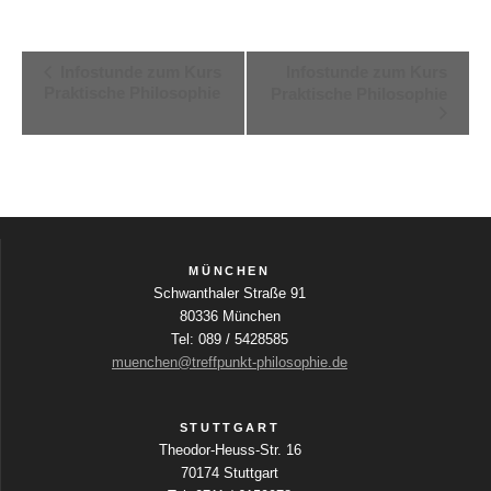
V
Infostunde zum Kurs
Infostunde zum Kurs
Praktische Philosophie
Praktische Philosophie
e
r
a
n
s
t
MÜNCHEN
Schwanthaler Straße 91
a
80336 München
l
Tel: 089 / 5428585
muenchen@treffpunkt-philosophie.de
t
u
STUTTGART
n
Theodor-Heuss-Str. 16
g
70174 Stuttgart