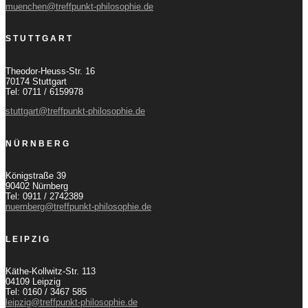
muenchen@treffpunkt-philosophie.de
STUTTGART
Theodor-Heuss-Str. 16
70174 Stuttgart
Tel: 0711 / 6159978
stuttgart@treffpunkt-philosophie.de
NÜRNBERG
Königstraße 39
90402 Nürnberg
Tel: 0911 / 2742389
nuernberg@treffpunkt-philosophie.de
LEIPZIG
Käthe-Kollwitz-Str. 113
04109 Leipzig
Tel: 0160 / 3467 585
leipzig@treffpunkt-philosophie.de