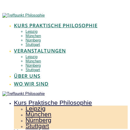
Zum
Inhalt
springen
KURS PRAKTISCHE PHILOSOPHIE
Leipzig
München
Nürnberg
Stuttgart
VERANSTALTUNGEN
Leipzig
München
Nürnberg
Stuttgart
ÜBER UNS
WO WIR SIND
Kurs Praktische Philosophie
Leipzig
München
Nürnberg
Stuttgart