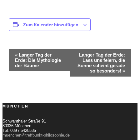
Zum Kalender hinzufügen
Veranstaltung-
«
Langer Tag der
Langer Tag der Erde:
Erde: Die Mythologie
Lass uns feiern, die
Navigation
der Bäume
Sonne scheint gerade
so besonders!
»
MÜNCHEN
Schwanthaler Straße 91
80336 München
Tel: 089 / 5428585
muenchen@treffpunkt-philosophie.de