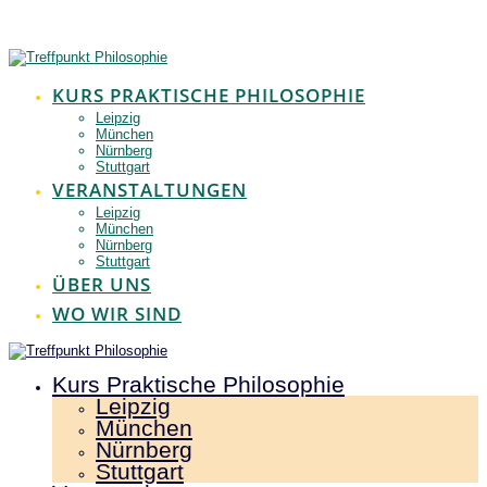
Zum
Inhalt
springen
KURS PRAKTISCHE PHILOSOPHIE
Leipzig
München
Nürnberg
Stuttgart
VERANSTALTUNGEN
Leipzig
München
Nürnberg
Stuttgart
ÜBER UNS
WO WIR SIND
Kurs Praktische Philosophie
Leipzig
München
Nürnberg
Stuttgart