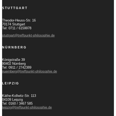
STUTTGART
Theodor-Heuss-Str. 16
70174 Stuttgart
Tel: 0711 / 6159978
stuttgart@treffpunkt-philosophie.de
NÜRNBERG
Königstraße 39
90402 Nürnberg
Tel: 0911 / 2742389
nuernberg@treffpunkt-philosophie.de
LEIPZIG
Käthe-Kollwitz-Str. 113
04109 Leipzig
Tel: 0160 / 3467 585
leipzig@treffpunkt-philosophie.de