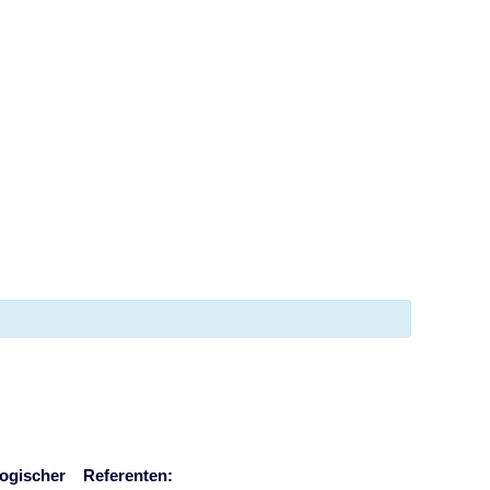
aos im Dating
logischer
Referenten: