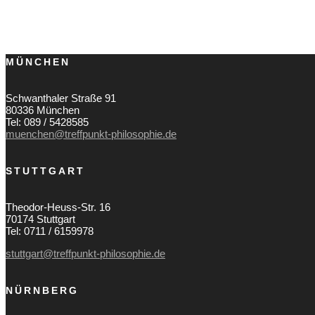
MÜNCHEN
Schwanthaler Straße 91
80336 München
Tel: 089 / 5428585
muenchen@treffpunkt-philosophie.de
STUTTGART
Theodor-Heuss-Str. 16
70174 Stuttgart
Tel: 0711 / 6159978
stuttgart@treffpunkt-philosophie.de
NÜRNBERG