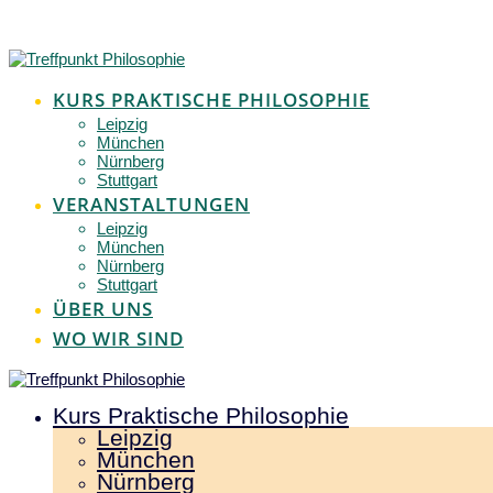
Zum
Inhalt
springen
KURS PRAKTISCHE PHILOSOPHIE
Leipzig
München
Nürnberg
Stuttgart
VERANSTALTUNGEN
Leipzig
München
Nürnberg
Stuttgart
ÜBER UNS
WO WIR SIND
Kurs Praktische Philosophie
Leipzig
München
Nürnberg