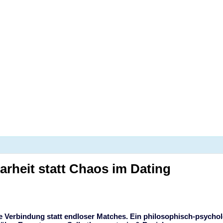
ten der Swipes – Klarheit statt Ch
larheit statt Chaos im Dating
e Verbindung statt endloser Matches. Ein philosophisch-psycho