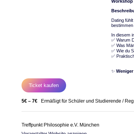
Workshop 
Beschreib
Dating fühl
bestimmen d
In diesem i
✅ Warum Dat
✅ Was Männ
✅ Wie du S
✅ Praktisc
✨
Weniger 
Ticket kaufen
5€ – 7€
Ermäßigt für Schüler und Studierende / Reg
Treffpunkt Philosophie e.V. München
Veranstalter-Website anzeigen