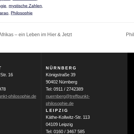
gie
,
mystische Zahlen
,
arao
,
Philosophie
frikas – ein Leben im Hier & Jetzt
Phi
T
NÜRNBERG
Str. 16
Königstraße 39
90402 Nürnberg
978
Tel: 0911 / 2742389
unkt-philosophie.de
nuernberg@treffpunkt-
philosophie.de
LEIPZIG
Käthe-Kollwitz-Str. 113
04109 Leipzig
Tel: 0160 / 3467 585