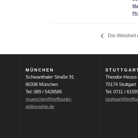
Ma
Ph
Die Weisheit A
MÜNCHEN
STUTTGAR
Schwanthaler Straße 91
Theodor-Heuss-
80336 München
70174 Stuttgart
Tel: 089 / 5428585
Tel: 0711 / 6159
muenchen@treffpunkt-
stuttgart@treffp
philosophie.de