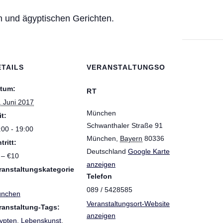
 und ägyptischen Gerichten.
ETAILS
VERANSTALTUNGSO
tum:
RT
. Juni 2017
München
it:
Schwanthaler Straße 91
:00 - 19:00
München
,
Bayern
80336
tritt:
Deutschland
Google Karte
 – €10
anzeigen
ranstaltungskategorie
Telefon
089 / 5428585
nchen
Veranstaltungsort-Website
ranstaltung-Tags:
anzeigen
ypten
,
Lebenskunst
,