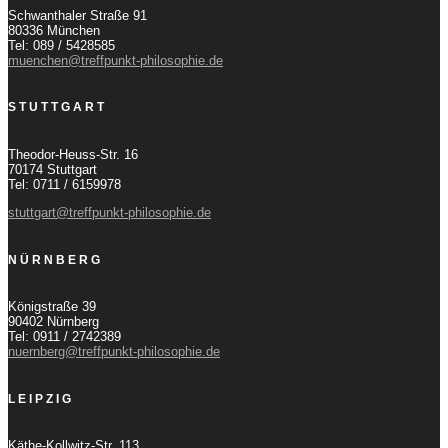
Schwanthaler Straße 91
80336 München
Tel: 089 / 5428585
muenchen@treffpunkt-philosophie.de
STUTTGART
Theodor-Heuss-Str. 16
70174 Stuttgart
Tel: 0711 / 6159978
stuttgart@treffpunkt-philosophie.de
NÜRNBERG
Königstraße 39
90402 Nürnberg
Tel: 0911 / 2742389
nuernberg@treffpunkt-philosophie.de
LEIPZIG
Käthe-Kollwitz-Str. 113