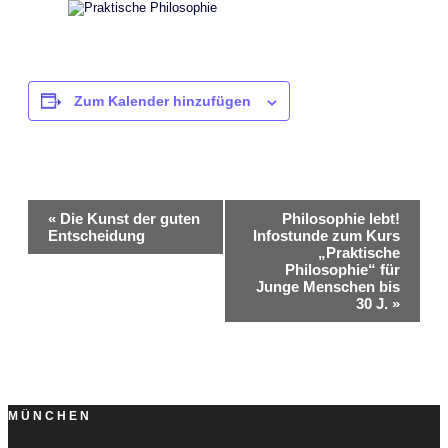
Zum Kalender hinzufügen
Veranstaltung-
«
Die Kunst der guten
Philosophie lebt!
Entscheidung
Infostunde zum Kurs
Navigation
„Praktische
Philosophie“ für
Junge Menschen bis
30 J.
»
MÜNCHEN