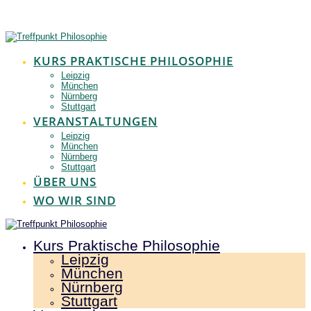
Zum
Inhalt
springen
KURS PRAKTISCHE PHILOSOPHIE
Leipzig
München
Nürnberg
Stuttgart
VERANSTALTUNGEN
Leipzig
München
Nürnberg
Stuttgart
ÜBER UNS
WO WIR SIND
Kurs Praktische Philosophie
Leipzig
München
Nürnberg
Stuttgart