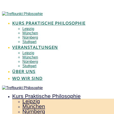
Zum
Inhalt
springen
KURS PRAKTISCHE PHILOSOPHIE
Leipzig
München
Nürnberg
Stuttgart
VERANSTALTUNGEN
Leipzig
München
Nürnberg
Stuttgart
ÜBER UNS
WO WIR SIND
Kurs Praktische Philosophie
Leipzig
München
Nürnberg