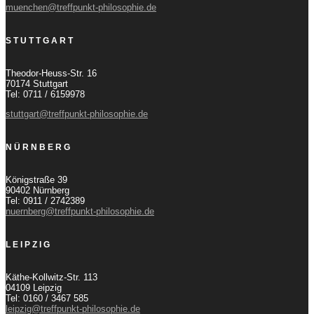
muenchen@treffpunkt-philosophie.de
STUTTGART
Theodor-Heuss-Str. 16
70174 Stuttgart
Tel: 0711 / 6159978
stuttgart@treffpunkt-philosophie.de
NÜRNBERG
Königstraße 39
90402 Nürnberg
Tel: 0911 / 2742389
nuernberg@treffpunkt-philosophie.de
LEIPZIG
Käthe-Kollwitz-Str. 113
04109 Leipzig
Tel: 0160 / 3467 585
leipzig@treffpunkt-philosophie.de