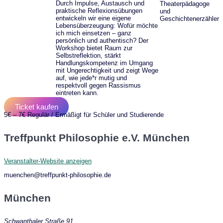
Durch Impulse, Austausch und
Theaterpädagoge
praktische Reflexionsübungen
und
entwickeln wir eine eigene
Geschichtenerzähler
Lebensüberzeugung: Wofür möchte
ich mich einsetzen – ganz
persönlich und authentisch? Der
Workshop bietet Raum zur
Selbstreflektion, stärkt
Handlungskompetenz im Umgang
mit Ungerechtigkeit und zeigt Wege
auf, wie jede*r mutig und
respektvoll gegen Rassismus
eintreten kann.
Ticket kaufen
5€ – 7€
Regulär / Ermäßigt für Schüler und Studierende
Treffpunkt Philosophie e.V. München
Veranstalter-Website anzeigen
muenchen@treffpunkt-philosophie.de
München
Schwanthaler Straße 91