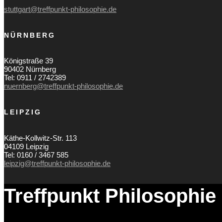
stuttgart@treffpunkt-philosophie.de
NÜRNBERG
Königstraße 39
90402 Nürnberg
Tel: 0911 / 2742389
nuernberg@treffpunkt-philosophie.de
LEIPZIG
Käthe-Kollwitz-Str. 113
04109 Leipzig
Tel: 0160 / 3467 585
leipzig@treffpunkt-philosophie.de
Treffpunkt Philosophie