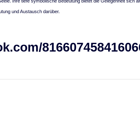
le. Ihre tiefe symbolische Bedeutung bietet die Gelegenheit sich al
utung und Austausch darüber.
ok.com/816607458416066