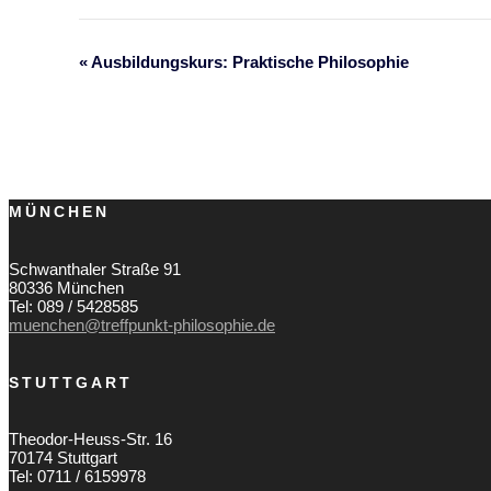
«
Ausbildungskurs: Praktische Philosophie
Veranstaltung-
Navigation
MÜNCHEN
Schwanthaler Straße 91
80336 München
Tel: 089 / 5428585
muenchen@treffpunkt-philosophie.de
STUTTGART
Theodor-Heuss-Str. 16
70174 Stuttgart
Tel: 0711 / 6159978