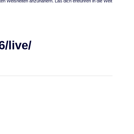
ten Weisheiten anzunähern. Laß dich entführen in die Welt
/live/