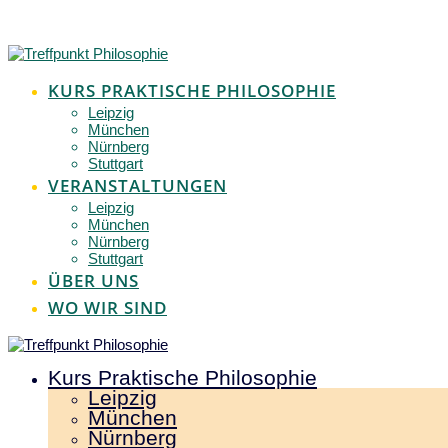
Zum
Inhalt
springen
KURS PRAKTISCHE PHILOSOPHIE
Leipzig
München
Nürnberg
Stuttgart
VERANSTALTUNGEN
Leipzig
München
Nürnberg
Stuttgart
ÜBER UNS
WO WIR SIND
Kurs Praktische Philosophie
Leipzig
München
Nürnberg