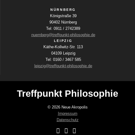
a
NÜRNBERG
Königstraße 39
v
90402 Nürnberg
i
Tel: 0911 / 2742389
g
nuernberg@treffpunkt-philosophie.de
LEIPZIG
a
Käthe-Kollwitz-Str. 113
04109 Leipzig
t
Tel: 0160 / 3467 585
i
leipzig@treffpunkt-philosophie.de
o
n
Treffpunkt Philosophie
© 2026 Neue Akropolis
Impressum
Datenschutz