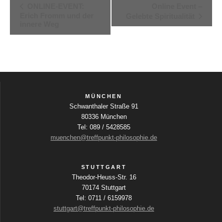
V
ONLINE-EVENT:
Online Event –
Erich Fromm und der
Gelebte Spiritualität
e
innere Weg
r
a
n
s
t
MÜNCHEN
Schwanthaler Straße 91
a
80336 München
l
Tel: 089 / 5428585
muenchen@treffpunkt-philosophie.de
t
u
STUTTGART
n
Theodor-Heuss-Str. 16
g
70174 Stuttgart
Tel: 0711 / 6159978
-
stuttgart@treffpunkt-philosophie.de
N