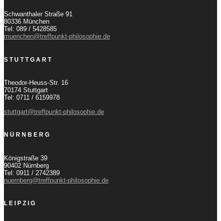
Schwanthaler Straße 91
80336 München
Tel: 089 / 5428585
muenchen@treffpunkt-philosophie.de
STUTTGART
Theodor-Heuss-Str. 16
70174 Stuttgart
Tel: 0711 / 6159978
stuttgart@treffpunkt-philosophie.de
NÜRNBERG
Königstraße 39
90402 Nürnberg
Tel: 0911 / 2742389
nuernberg@treffpunkt-philosophie.de
LEIPZIG