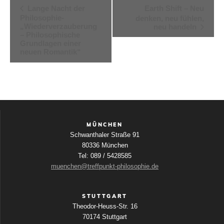
V
Lange Nacht der
Earth Shift – Neu
Philosophie-
denken, neu fühlen,
e
„Wiederverzauberung
neu handeln
– Philosophische
r
Grundlagen einer
a
neuen Romantik“
n
s
t
a
MÜNCHEN
l
Schwanthaler Straße 91
t
80336 München
Tel: 089 / 5428585
u
muenchen@treffpunkt-philosophie.de
n
g
STUTTGART
-
Theodor-Heuss-Str. 16
70174 Stuttgart
N