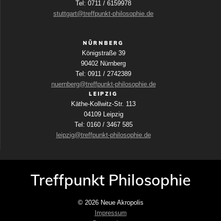
Tel: 0711 / 6159978
a
stuttgart@treffpunkt-philosophie.de
v
i
NÜRNBERG
Königstraße 39
g
90402 Nürnberg
a
Tel: 0911 / 2742389
nuernberg@treffpunkt-philosophie.de
t
LEIPZIG
Käthe-Kollwitz-Str. 113
i
04109 Leipzig
o
Tel: 0160 / 3467 585
n
leipzig@treffpunkt-philosophie.de
Treffpunkt Philosophie
© 2026 Neue Akropolis
Impressum