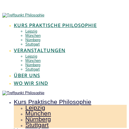
Zum
Inhalt
springen
KURS PRAKTISCHE PHILOSOPHIE
Leipzig
München
Nürnberg
Stuttgart
VERANSTALTUNGEN
Leipzig
München
Nürnberg
Stuttgart
ÜBER UNS
WO WIR SIND
Kurs Praktische Philosophie
Leipzig
München
Nürnberg
Stuttgart