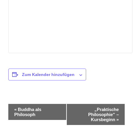
Zum Kalender hinzufügen
Veranstaltung-
«
Buddha als
„Praktische
Philosoph
Philosophie“ –
Navigation
Kursbeginn
»