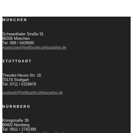
MÜNCHEN
Schwanthaler Straße 91
80336 München
Tel: 089 / 5428585
muenchen@treffpunkt-philosophie.de
STUTTGART
Theodor-Heuss-Str. 16
70174 Stuttgart
Tel: 0711 / 6159978
stuttgart@treffpunkt-philosophie.de
NÜRNBERG
Königstraße 39
90402 Nürnberg
Tel: 0911 / 2742389