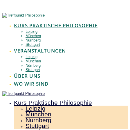
Zum
Inhalt
springen
KURS PRAKTISCHE PHILOSOPHIE
Leipzig
München
Nürnberg
Stuttgart
VERANSTALTUNGEN
Leipzig
München
Nürnberg
Stuttgart
ÜBER UNS
WO WIR SIND
Kurs Praktische Philosophie
Leipzig
München
Nürnberg
Stuttgart