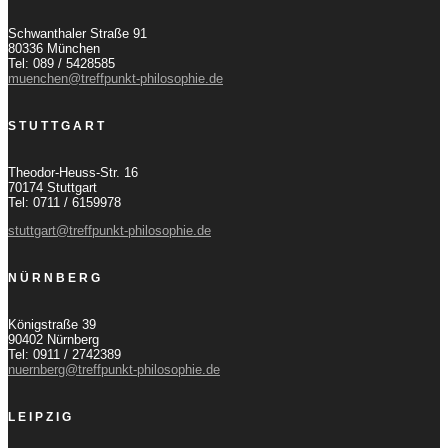
Schwanthaler Straße 91
80336 München
Tel: 089 / 5428585
muenchen@treffpunkt-philosophie.de
STUTTGART
Theodor-Heuss-Str. 16
70174 Stuttgart
Tel: 0711 / 6159978
stuttgart@treffpunkt-philosophie.de
NÜRNBERG
Königstraße 39
90402 Nürnberg
Tel: 0911 / 2742389
nuernberg@treffpunkt-philosophie.de
LEIPZIG