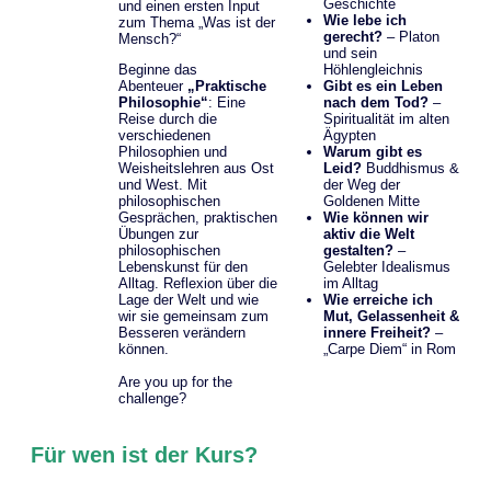
Geschichte
und einen ersten Input
Wie lebe ich
zum Thema „Was ist der
gerecht?
– Platon
Mensch?“
und sein
Höhlengleichnis
Beginne das
Gibt es ein Leben
Abenteuer
„Praktische
nach dem Tod?
–
Philosophie“
: Eine
Spiritualität im alten
Reise durch die
Ägypten
verschiedenen
Warum gibt es
Philosophien und
Leid?
Buddhismus &
Weisheitslehren aus Ost
der Weg der
und West. Mit
Goldenen Mitte
philosophischen
Wie können wir
Gesprächen, praktischen
aktiv die Welt
Übungen zur
gestalten?
–
philosophischen
Gelebter Idealismus
Lebenskunst für den
im Alltag
Alltag. Reflexion über die
Wie erreiche ich
Lage der Welt und wie
Mut, Gelassenheit &
wir sie gemeinsam zum
innere Freiheit?
–
Besseren verändern
„Carpe Diem“ in Rom
können.
Are you up for the
challenge?
Für wen ist der Kurs?