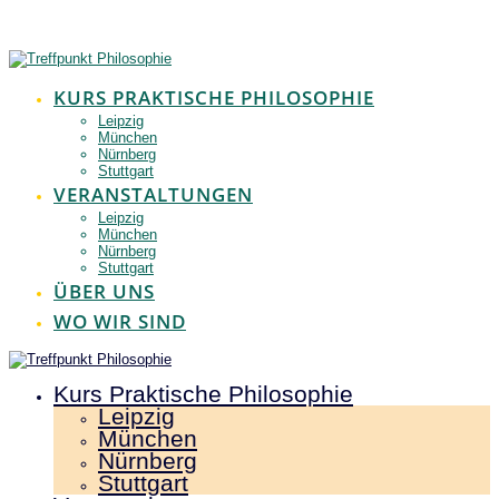
Zum
Inhalt
springen
KURS PRAKTISCHE PHILOSOPHIE
Leipzig
München
Nürnberg
Stuttgart
VERANSTALTUNGEN
Leipzig
München
Nürnberg
Stuttgart
ÜBER UNS
WO WIR SIND
Kurs Praktische Philosophie
Leipzig
München
Nürnberg
Stuttgart