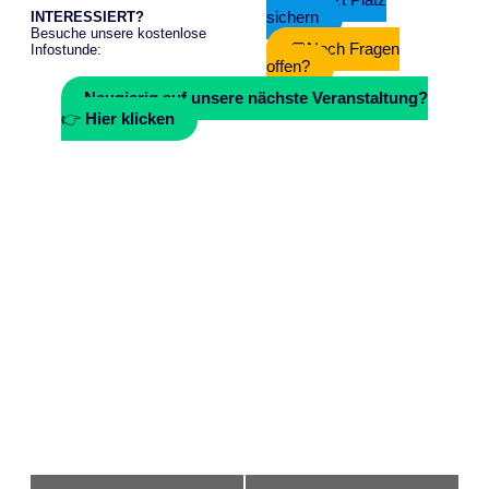
💌
J
etzt Platz
sichern
INTERESSIERT?
Besuche unsere kostenlose
💬Noch Fragen
Infostunde:
offen?
Neugierig auf unsere nächste Veranstaltung?
👉
Hier klicken