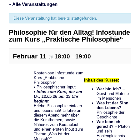
« Alle Veranstaltungen
Diese Veranstaltung hat bereits stattgefunden.
Philosophie für den Alltag! Infostunde
zum Kurs „Praktische Philosophie“
Februar 11
18:00
19:00
@
–
Kostenlose Infostunde zum
Kurs „Praktische
Inhalt des Kurses
:
Philosophie“
• Philosophischer Input
Wer bin ich?
–
•
Infos zum Kurs, der am
Geist und Materie
Di., 12.05.26 um 19 Uhr
im Menschen
beginnt
Was ist der Sinn
Erlebe Philosophie einfach
des Lebens?
–
und lebensnah! Erfahre an
Philosophie der
diesem Abend mehr über
Geschichte
die Kursthemen, sowie
Wie lebe ich
Näheres zum Kursablauf
gerecht?
– Platon
und einen ersten Input zum
und sein
Thema „Was ist der
Höhlengleichnis
Mensch?“