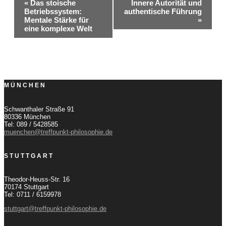
Veranstaltung-
«
Das stoische
Innere Autorität und
Betriebssystem:
authentische Führung
Navigation
Mentale Stärke für
»
eine komplexe Welt
MÜNCHEN
Schwanthaler Straße 91
80336 München
Tel: 089 / 5428585
muenchen@treffpunkt-philosophie.de
STUTTGART
Theodor-Heuss-Str. 16
70174 Stuttgart
Tel: 0711 / 6159978
stuttgart@treffpunkt-philosophie.de