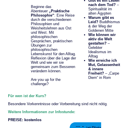
Gibt es ein Leben
nach dem Tod?
–
Beginne das
Spiritualität im
Abenteuer
„Praktische
alten Ägypten
Philosophie“
: Eine Reise
Warum gibt es
durch die verschiedenen
Leid?
Buddhismus
Philosophien und
& der Weg der
Weisheitslehren aus Ost
Goldenen Mitte
und West. Mit
Wie können wir
philosophischen
aktiv die Welt
Gesprächen, praktischen
gestalten?
–
Übungen zur
Gelebter
philosophischen
Idealismus im
Lebenskunst für den Alltag.
Alltag
Reflexion über die Lage der
Wie erreiche ich
Welt und wie wir sie
Mut, Gelassenheit
gemeinsam zum Besseren
& innere
verändern können.
Freiheit?
– „Carpe
Diem“ in Rom
Are you up for the
challenge?
Für wen ist der Kurs?
Besondere Vorkenntnisse oder Vorbereitung sind nicht nötig.
Weitere Informationen zur Infostunde:
PREISE: kostenlos