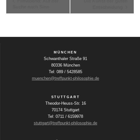
Filmabend: Auf der
Die Kunst der guten
Suche nach Sinn
Entscheidung
e
r
a
n
s
MÜNCHEN
t
Schwanthaler Straße 91
80336 München
a
Tel: 089 / 5428585
l
muenchen@treffpunkt-philosophie.de
t
u
STUTTGART
Theodor-Heuss-Str. 16
n
70174 Stuttgart
g
Tel: 0711 / 6159978
stuttgart@treffpunkt-philosophie.de
-
N