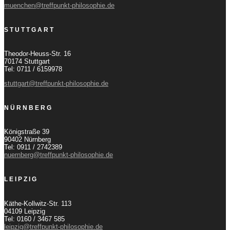
muenchen@treffpunkt-philosophie.de
STUTTGART
Theodor-Heuss-Str. 16
70174 Stuttgart
Tel: 0711 / 6159978
stuttgart@treffpunkt-philosophie.de
NÜRNBERG
Königstraße 39
90402 Nürnberg
Tel: 0911 / 2742389
nuernberg@treffpunkt-philosophie.de
LEIPZIG
Käthe-Kollwitz-Str. 113
04109 Leipzig
Tel: 0160 / 3467 585
leipzig@treffpunkt-philosophie.de