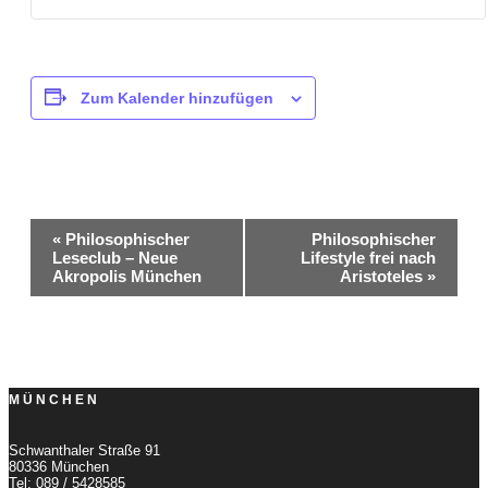
Zum Kalender hinzufügen
Veranstaltung-
«
Philosophischer
Philosophischer
Leseclub – Neue
Lifestyle frei nach
Navigation
Akropolis München
Aristoteles
»
MÜNCHEN
Schwanthaler Straße 91
80336 München
Tel: 089 / 5428585