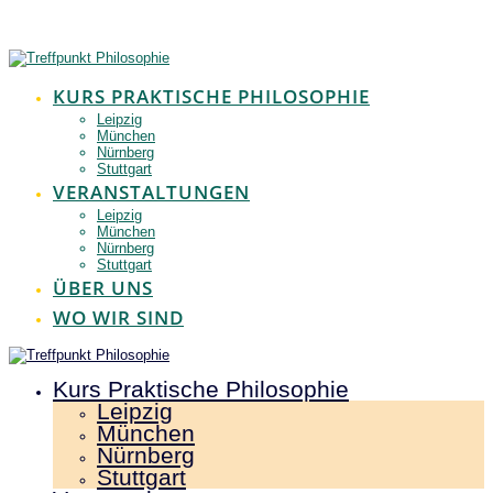
Zum
Inhalt
springen
KURS PRAKTISCHE PHILOSOPHIE
Leipzig
München
Nürnberg
Stuttgart
VERANSTALTUNGEN
Leipzig
München
Nürnberg
Stuttgart
ÜBER UNS
WO WIR SIND
Kurs Praktische Philosophie
Leipzig
München
Nürnberg
Stuttgart