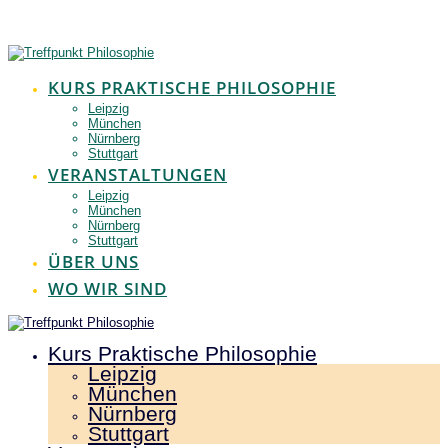
Zum
Inhalt
springen
KURS PRAKTISCHE PHILOSOPHIE
Leipzig
München
Nürnberg
Stuttgart
VERANSTALTUNGEN
Leipzig
München
Nürnberg
Stuttgart
ÜBER UNS
WO WIR SIND
Kurs Praktische Philosophie
Leipzig
München
Nürnberg
Stuttgart