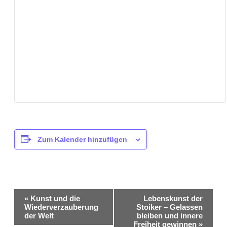
Zum Kalender hinzufügen
Veranstaltung-
«
Kunst und die
Lebenskunst der
Wiederverzauberung
Stoiker – Gelassen
Navigation
der Welt
bleiben und innere
Freiheit gewinnen
»