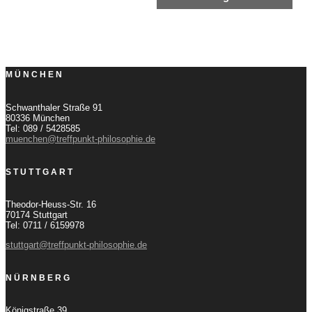
MÜNCHEN
Schwanthaler Straße 91
80336 München
Tel: 089 / 5428585
muenchen@treffpunkt-philosophie.de
STUTTGART
Theodor-Heuss-Str. 16
70174 Stuttgart
Tel: 0711 / 6159978
stuttgart@treffpunkt-philosophie.de
NÜRNBERG
Königstraße 39