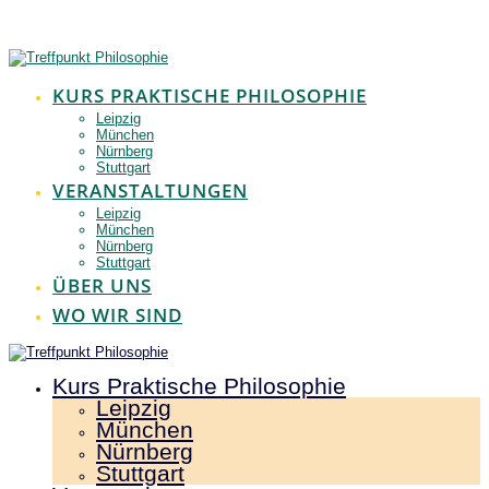
Zum
Inhalt
springen
KURS PRAKTISCHE PHILOSOPHIE
Leipzig
München
Nürnberg
Stuttgart
VERANSTALTUNGEN
Leipzig
München
Nürnberg
Stuttgart
ÜBER UNS
WO WIR SIND
Kurs Praktische Philosophie
Leipzig
München
Nürnberg
Stuttgart