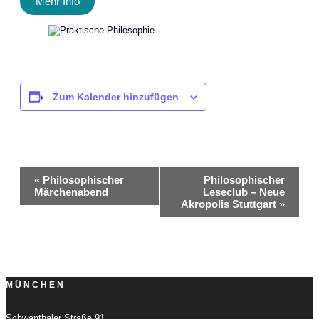
Mehr Info
Zum Kalender hinzufügen
Veranstaltung-
«
Philosophischer
Philosophischer
Märchenabend
Leseclub – Neue
Navigation
Akropolis Stuttgart
»
MÜNCHEN
Schwanthaler Straße 91