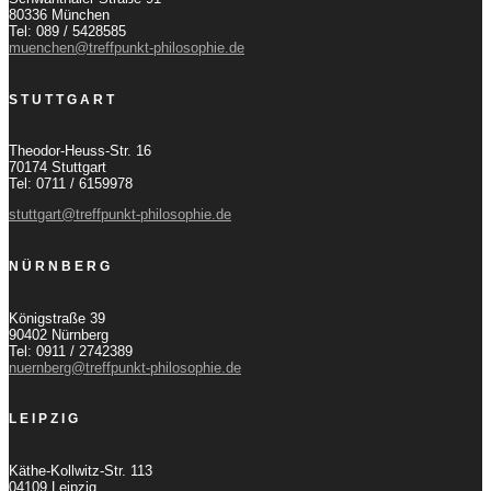
80336 München
Tel: 089 / 5428585
muenchen@treffpunkt-philosophie.de
STUTTGART
Theodor-Heuss-Str. 16
70174 Stuttgart
Tel: 0711 / 6159978
stuttgart@treffpunkt-philosophie.de
NÜRNBERG
Königstraße 39
90402 Nürnberg
Tel: 0911 / 2742389
nuernberg@treffpunkt-philosophie.de
LEIPZIG
Käthe-Kollwitz-Str. 113
04109 Leipzig