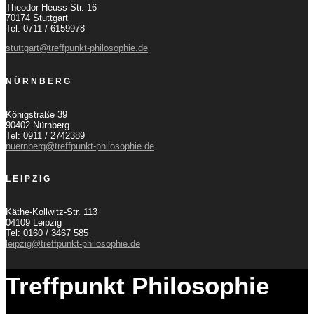
Theodor-Heuss-Str. 16
70174 Stuttgart
Tel: 0711 / 6159978
stuttgart@treffpunkt-philosophie.de
NÜRNBERG
Königstraße 39
90402 Nürnberg
Tel: 0911 / 2742389
nuernberg@treffpunkt-philosophie.de
LEIPZIG
Käthe-Kollwitz-Str. 113
04109 Leipzig
Tel: 0160 / 3467 585
leipzig@treffpunkt-philosophie.de
Treffpunkt Philosophie