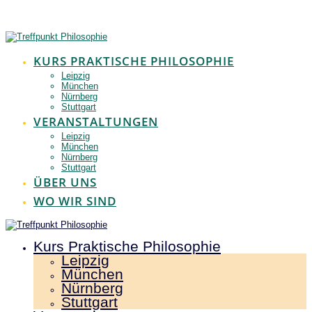
Zum
Inhalt
springen
KURS PRAKTISCHE PHILOSOPHIE
Leipzig
München
Nürnberg
Stuttgart
VERANSTALTUNGEN
Leipzig
München
Nürnberg
Stuttgart
ÜBER UNS
WO WIR SIND
Kurs Praktische Philosophie
Leipzig
München
Nürnberg
Stuttgart