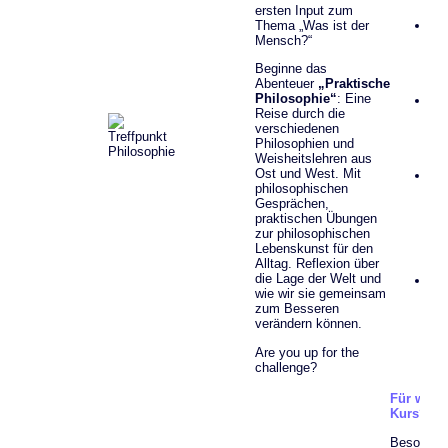
ersten Input zum
Hö
Thema „Was ist der
Gi
Mensch?“
Le
de
Beginne das
Spi
Abenteuer
„Praktische
al
Philosophie“
: Eine
Wa
Reise durch die
Le
verschiedenen
B
Philosophien und
de
Weisheitslehren aus
Go
Ost und West. Mit
Wi
philosophischen
wir
Gesprächen,
We
praktischen Übungen
ge
zur philosophischen
Ge
Lebenskunst für den
Id
Alltag. Reflexion über
All
die Lage der Welt und
Wi
wie wir sie gemeinsam
ic
zum Besseren
Ge
verändern können.
& 
Fr
Are you up for the
„Ca
challenge?
Ro
Für wen i
Kurs?
Besonder