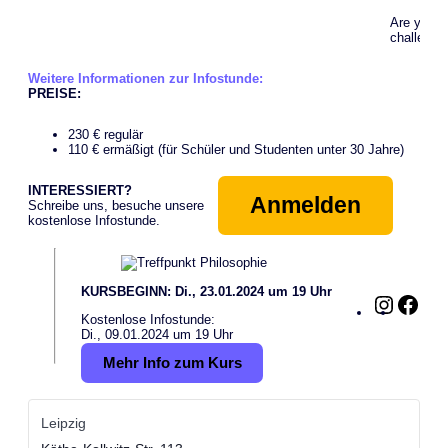
Are you up
challenge
Weitere Informationen zur Infostunde:
PREISE:
230 € regulär
110 € ermäßigt (für Schüler und Studenten unter 30 Jahre)
INTERESSIERT?
Anmelden
Schreibe uns, besuche unsere
kostenlose Infostunde.
KURSBEGINN: Di., 23.01.2024 um 19 Uhr
Instagra
Fac
Kostenlose Infostunde:
Di., 09.01.2024 um 19 Uhr
Mehr Info zum Kurs
Leipzig