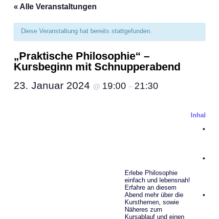
« Alle Veranstaltungen
Diese Veranstaltung hat bereits stattgefunden.
„Praktische Philosophie“ –
Kursbeginn mit Schnupperabend
23. Januar 2024
19:00
21:30
@
–
Inhalt de
We
Ge
Ma
Me
Wa
Si
Erlebe Philosophie
Le
einfach und lebensnah!
Phi
Erfahre an diesem
Ge
Abend mehr über die
Wi
Kursthemen, sowie
ge
Näheres zum
Pl
Kursablauf und einen
sei