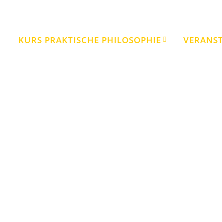
KURS PRAKTISCHE PHILOSOPHIE
VERANS
Quartiersfest im Hospitalviertel