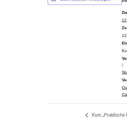
D
Da
12
Ze
12
Ein
Ko
Ve
:
Stu
Ve
Qu
Ca
Kurs „Praktische 