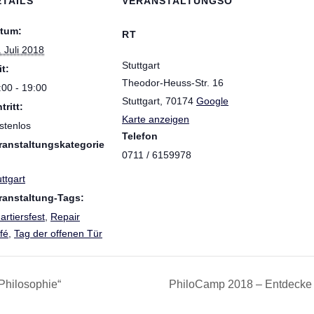
ETAILS
VERANSTALTUNGSO
tum:
RT
. Juli 2018
Stuttgart
it:
Theodor-Heuss-Str. 16
:00 - 19:00
Stuttgart
,
70174
Google
tritt:
Karte anzeigen
stenlos
Telefon
ranstaltungskategorie
0711 / 6159978
ttgart
ranstaltung-Tags:
artiersfest
,
Repair
fé
,
Tag der offenen Tür
Philosophie“
PhiloCamp 2018 – Entdecke 