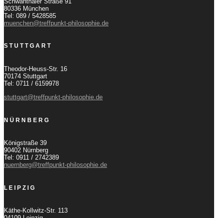
Schwanthaler Straße 91
80336 München
Tel: 089 / 5428585
muenchen@treffpunkt-philosophie.de
STUTTGART
Theodor-Heuss-Str. 16
70174 Stuttgart
Tel: 0711 / 6159978
stuttgart@treffpunkt-philosophie.de
NÜRNBERG
Königstraße 39
90402 Nürnberg
Tel: 0911 / 2742389
nuernberg@treffpunkt-philosophie.de
LEIPZIG
Käthe-Kollwitz-Str. 113
04109 Leipzig