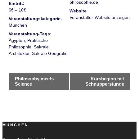
philosophie.de
Eintritt:
6€ – 10€
Website
Veranstalter-Website anzeigen
Veranstaltungskategorie:
München
Veranstaltung-Tags:
Ägypten
,
Praktische
Philosophie
,
Sakrale
Architektur
,
Sakrale Geografie
Veranstaltung-
Philosophy meets
Kursbeginn mit
Science
Schnupperstunde
Navigation
MÜNCHEN