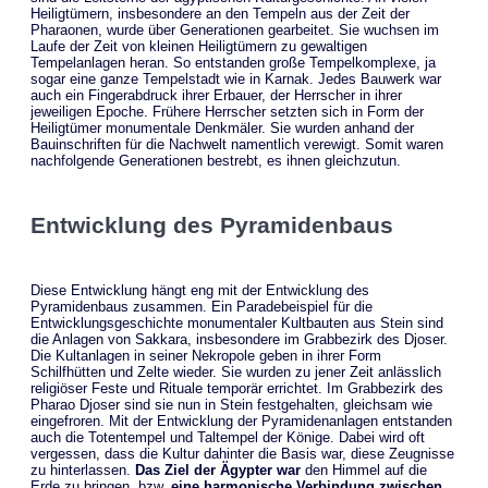
Heiligtümern, insbesondere an den Tempeln aus der Zeit der
Pharaonen, wurde über Generationen gearbeitet. Sie wuchsen im
Laufe der Zeit von kleinen Heiligtümern zu gewaltigen
Tempelanlagen heran. So entstanden große Tempelkomplexe, ja
sogar eine ganze Tempelstadt wie in
Karnak
. Jedes Bauwerk war
auch ein Fingerabdruck ihrer Erbauer, der Herrscher in ihrer
jeweiligen Epoche. Frühere Herrscher setzten sich in Form der
Heiligtümer monumentale Denkmäler. Sie wurden anhand der
Bauinschriften für die Nachwelt namentlich verewigt. Somit waren
nachfolgende Generationen bestrebt, es ihnen gleichzutun.
Entwicklung des Pyramidenbaus
Diese Entwicklung hängt eng mit der Entwicklung des
Pyramidenbaus zusammen. Ein Paradebeispiel für die
Entwicklungsgeschichte monumentaler Kultbauten aus Stein sind
die Anlagen von Sakkara, insbesondere im Grabbezirk des
Djoser
.
Die Kultanlagen in seiner Nekropole geben in ihrer Form
Schilfhütten und Zelte wieder. Sie wurden zu jener Zeit anlässlich
religiöser Feste und Rituale temporär errichtet. Im Grabbezirk des
Pharao Djoser sind sie nun in Stein festgehalten, gleichsam wie
eingefroren. Mit der Entwicklung der Pyramidenanlagen entstanden
auch die Totentempel und Taltempel der Könige. Dabei wird oft
vergessen, dass die Kultur dahinter die Basis war, diese Zeugnisse
zu hinterlassen.
Das Ziel der Ägypter war
den Himmel auf die
Erde zu bringen, bzw.
eine harmonische Verbindung zwischen