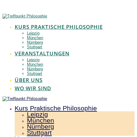
Zum
Inhalt
springen
KURS PRAKTISCHE PHILOSOPHIE
Leipzig
München
Nürnberg
Stuttgart
VERANSTALTUNGEN
Leipzig
München
Nürnberg
Stuttgart
ÜBER UNS
WO WIR SIND
Kurs Praktische Philosophie
Leipzig
München
Nürnberg
Stuttgart