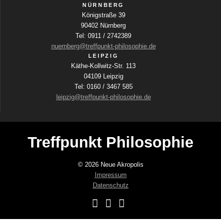
d
NÜRNBERG
e
Königstraße 39
r
90402 Nürnberg
V
Tel: 0911 / 2742389
e
nuernberg@treffpunkt-philosophie.de
r
LEIPZIG
a
Käthe-Kollwitz-Str. 113
n
04109 Leipzig
s
Tel: 0160 / 3467 585
t
leipzig@treffpunkt-philosophie.de
a
l
t
u
Treffpunkt Philosophie
n
g
© 2026 Neue Akropolis
e
Impressum
n
Datenschutz
m
i
t
d