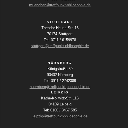
i
muenchen@treffpunkt-philosophie.de
v
i
n
c
i
g
h
STUTTGART
a
Theodor-Heuss-Str. 16
g
b
t
70174 Stuttgart
e
e
Tel: 0711 / 6159978
a
f
stuttgart@treffpunkt-philosophie.de
n
e
t
l
-
d
NÜRNBERG
i
N
e
Königstraße 39
r
a
90402 Nürnberg
o
w
Tel: 0911 / 2742389
v
i
nuernberg@treffpunkt-philosophie.de
n
r
i
LEIPZIG
d
Käthe-Kollwitz-Str. 113
g
d
04109 Leipzig
i
a
Tel: 0160 / 3467 585
e
leipzig@treffpunkt-philosophie.de
t
L
i
i