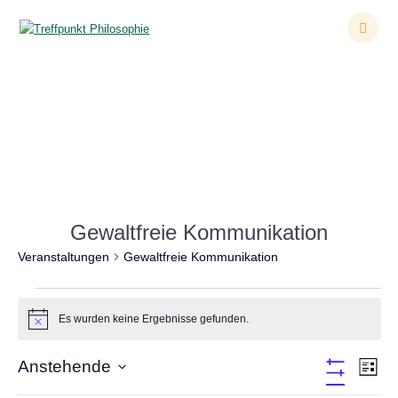
Zum
Inhalt
springen
Veranstaltungen
Gewaltfreie Kommunikation
Veranstaltungen
Gewaltfreie Kommunikation
Veranstaltungen
Es wurden keine Ergebnisse gefunden.
Hinweis
A
Anstehende
V
Liste
Filter
Datum
e
Verbergen