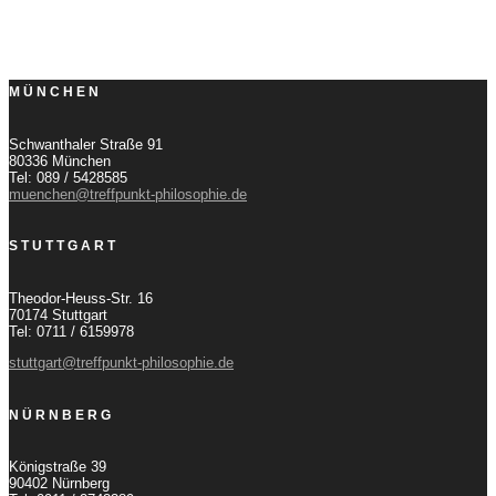
MÜNCHEN
Schwanthaler Straße 91
80336 München
Tel: 089 / 5428585
muenchen@treffpunkt-philosophie.de
STUTTGART
Theodor-Heuss-Str. 16
70174 Stuttgart
Tel: 0711 / 6159978
stuttgart@treffpunkt-philosophie.de
NÜRNBERG
Königstraße 39
90402 Nürnberg