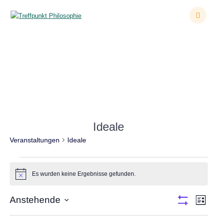
Zum
Inhalt
springen
Veranstaltungen
Ideale
Veranstaltungen
Ideale
Veranstaltungen
Es wurden keine Ergebnisse gefunden.
Hinweis
A
Anstehende
V
Liste
Filter
Datum
e
Anzeigen