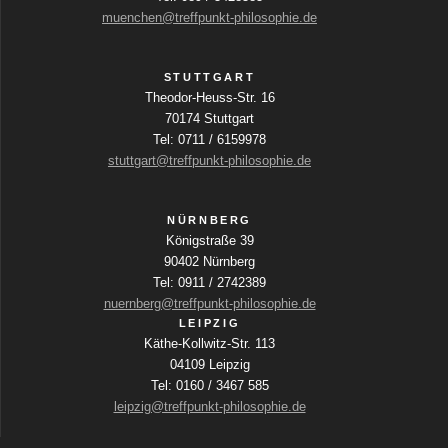
i
muenchen@treffpunkt-philosophie.de
v
c
i
h
STUTTGART
Theodor-Heuss-Str. 16
g
t
70174 Stuttgart
e
Tel: 0711 / 6159978
a
stuttgart@treffpunkt-philosophie.de
n
t
-
NÜRNBERG
i
N
Königstraße 39
a
90402 Nürnberg
o
Tel: 0911 / 2742389
v
nuernberg@treffpunkt-philosophie.de
n
i
LEIPZIG
Käthe-Kollwitz-Str. 113
g
04109 Leipzig
a
Tel: 0160 / 3467 585
leipzig@treffpunkt-philosophie.de
t
i