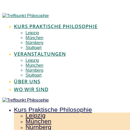
Zum
Inhalt
springen
KURS PRAKTISCHE PHILOSOPHIE
Leipzig
München
Nürnberg
Stuttgart
VERANSTALTUNGEN
Leipzig
München
Nürnberg
Stuttgart
ÜBER UNS
WO WIR SIND
Kurs Praktische Philosophie
Leipzig
München
Nürnberg