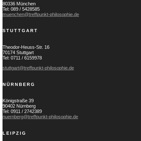
80336 München
Tel: 089 / 5428585
muenchen@treffpunkt-philosophie.de
STUTTGART
Theodor-Heuss-Str. 16
70174 Stuttgart
Tel: 0711 / 6159978
stuttgart@treffpunkt-philosophie.de
NÜRNBERG
Königstraße 39
90402 Nürnberg
Tel: 0911 / 2742389
nuernberg@treffpunkt-philosophie.de
LEIPZIG