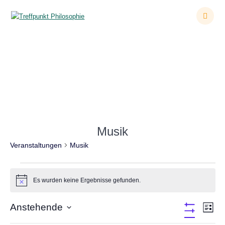
Zum
Inhalt
springen
Veranstaltungen
Musik
Veranstaltungen
Musik
Veranstaltungen
Es wurden keine Ergebnisse gefunden.
Hinweis
A
Anstehende
V
Liste
Filter
Datum
e
Verbergen