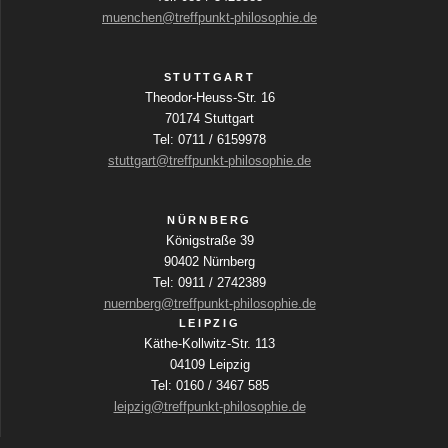
i
muenchen@treffpunkt-philosophie.de
v
i
n
c
i
g
h
STUTTGART
a
Theodor-Heuss-Str. 16
g
b
t
70174 Stuttgart
e
e
Tel: 0711 / 6159978
a
f
stuttgart@treffpunkt-philosophie.de
n
e
t
l
-
d
NÜRNBERG
i
N
e
Königstraße 39
r
a
90402 Nürnberg
o
w
Tel: 0911 / 2742389
v
i
nuernberg@treffpunkt-philosophie.de
n
r
i
LEIPZIG
d
Käthe-Kollwitz-Str. 113
g
d
04109 Leipzig
i
a
Tel: 0160 / 3467 585
e
leipzig@treffpunkt-philosophie.de
t
L
i
i