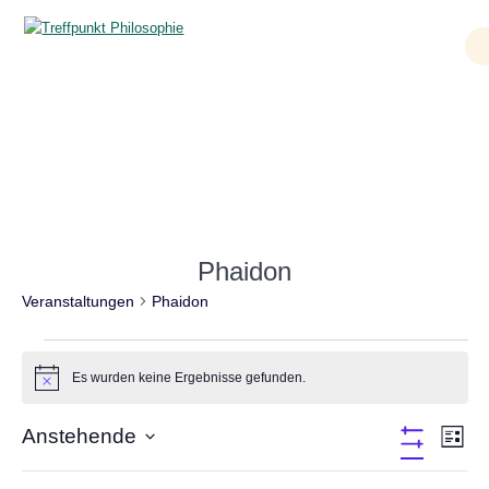
Zum
Inhalt
springen
Veranstaltungen
Phaidon
Veranstaltungen
Phaidon
Veranstaltungen
Es wurden keine Ergebnisse gefunden.
Hinweis
A
Anstehende
V
Liste
Filter
Datum
e
Verbergen
n
F
D
wählen.