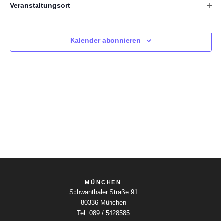
Veranstaltungsort
r
a
Heute
Nächste
Veranstaltungen
Vorherige
i
F
s
s
Veransta
a
l
i
Ä
t
n
i
l
n
Kalender abonnieren
d
t
e
s
c
e
e
r
t
r
r
h
n
ö
a
d
f
l
t
e
f
r
t
n
e
F
e
u
o
n
n
r
n
m
g
-
u
l
A
N
MÜNCHEN
a
n
Schwanthaler Straße 91
r
80336 München
a
-
s
Tel: 089 / 5428585
E