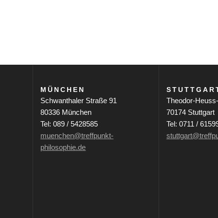
d
e
r
F
o
r
m
MÜNCHEN
STUTTGAR
u
Schwanthaler Straße 91
Theodor-Heuss-
l
80336 München
70174 Stuttgart
a
Tel: 089 / 5428585
Tel: 0711 / 6159
r
muenchen@treffpunkt-
stuttgart@treffp
-
philosophie.de
E
i
n
g
a
b