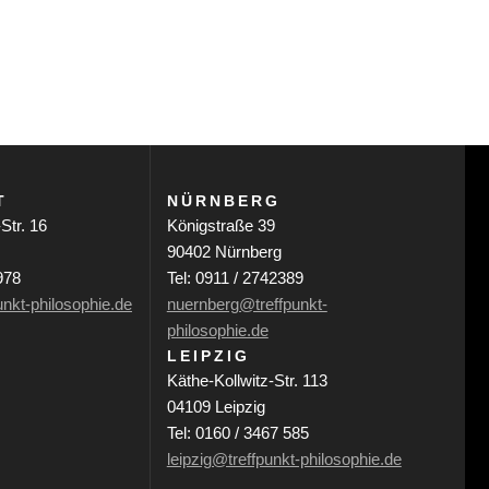
T
NÜRNBERG
Str. 16
Königstraße 39
90402 Nürnberg
978
Tel: 0911 / 2742389
unkt-philosophie.de
nuernberg@treffpunkt-
philosophie.de
LEIPZIG
Käthe-Kollwitz-Str. 113
04109 Leipzig
Tel: 0160 / 3467 585
leipzig@treffpunkt-philosophie.de