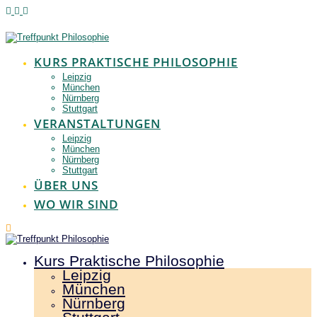
Zum
Inhalt
springen
KURS PRAKTISCHE PHILOSOPHIE
Leipzig
München
Nürnberg
Stuttgart
VERANSTALTUNGEN
Leipzig
München
Nürnberg
Stuttgart
ÜBER UNS
WO WIR SIND
Kurs Praktische Philosophie
Leipzig
München
Nürnberg