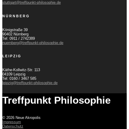
stuttgart@treffpunkt-philosophie.de
NÜRNBERG
Königstraße 39
90402 Nürnberg
Tel: 0911 / 2742389
nuernberg@treffpunkt-philosophie.de
LEIPZIG
Käthe-Kollwitz-Str. 113
04109 Leipzig
Tel: 0160 / 3467 585
leipzig@treffpunkt-philosophie.de
Treffpunkt Philosophie
© 2026 Neue Akropolis
Impressum
Datenschutz