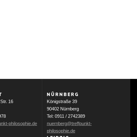
T
NÜRNBERG
Str. 16
Königstraße 39
90402 Nürnberg
978
Tel: 0911 / 2742389
unkt-philosophie.de
nuernberg@treffpunkt-
philosophie.de