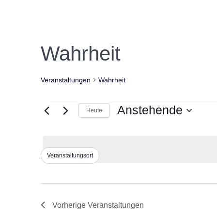
Wahrheit
Veranstaltungen
Wahrheit
Veranstaltungen
Anstehende
Heute
Datum
wählen.
Veranstaltungsort
F
D
a
i
s
l
Ä
t
Vorherige
Veranstaltungen
n
e